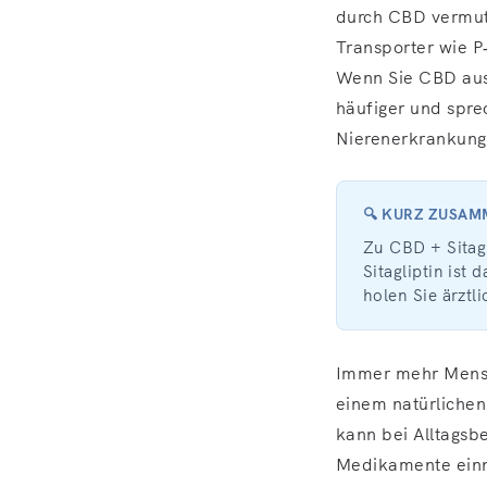
durch CBD vermutl
Transporter wie P‑
Wenn Sie CBD ausp
häufiger und sprec
Nierenerkrankung 
🔍 KURZ ZUSA
Zu CBD + Sitag
Sitagliptin ist
holen Sie ärztli
Immer mehr Mensch
einem natürlichen
kann bei Alltagsb
Medikamente einni