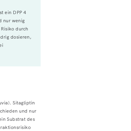
ist ein DPP 4
d nur wenig
 Risiko durch
edrig dosieren,
ei
via). Sitagliptin
schieden und nur
in Substrat des
raktionsrisiko