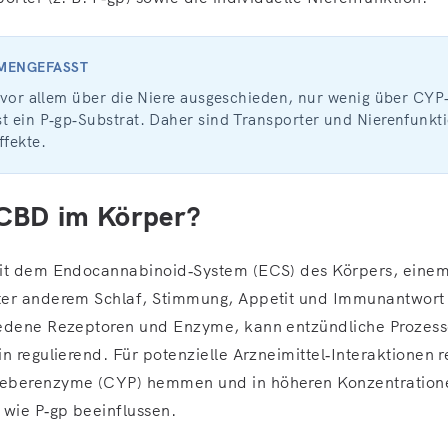
MMENGEFASST
d vor allem über die Niere ausgeschieden, nur wenig über CY
t ein P‑gp‑Substrat. Daher sind Transporter und Nierenfunkti
ffekte.
 CBD im Körper?
mit dem Endocannabinoid‑System (ECS) des Körpers, eine
ter anderem Schlaf, Stimmung, Appetit und Immunantwort 
iedene Rezeptoren und Enzyme, kann entzündliche Prozess
n regulierend. Für potenzielle Arzneimittel‑Interaktionen 
eberenzyme (CYP) hemmen und in höheren Konzentration
 wie P‑gp beeinflussen.