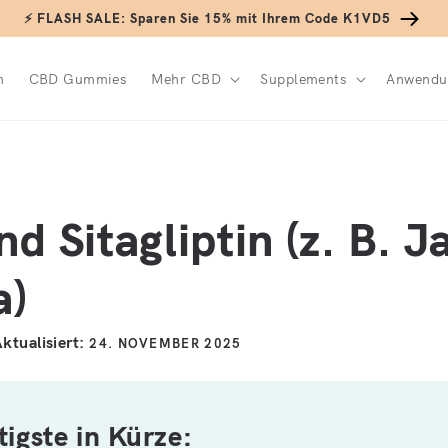
⚡ FLASH SALE: Sparen Sie 15% mit Ihrem Code K1VD5
n
CBD Gummies
Mehr CBD
Supplements
Anwendu
d Sitagliptin (z. B. J
a)
ktualisiert:
24. NOVEMBER 2025
igste in Kürze: