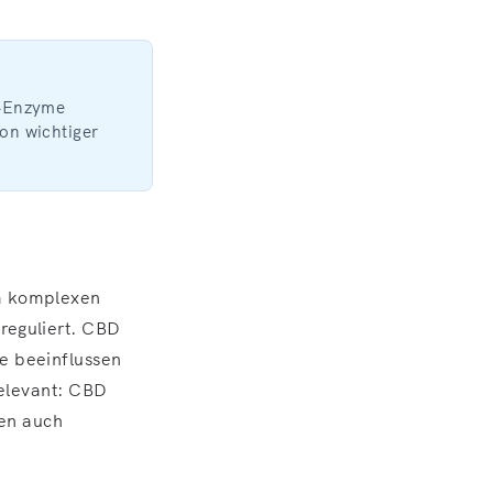
P‑Enzyme
on wichtiger
m komplexen
reguliert. CBD
e beeinflussen
relevant: CBD
en auch