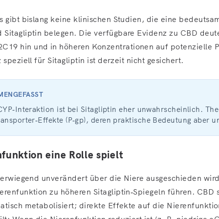
s gibt bislang keine klinischen Studien, die eine bedeutsa
 Sitagliptin belegen. Die verfügbare Evidenz zu CBD deu
9 hin und in höheren Konzentrationen auf potenzielle P‑
speziell für Sitagliptin ist derzeit nicht gesichert.
MMENGEFASST
CYP‑Interaktion ist bei Sitagliptin eher unwahrscheinlich. The
ansporter‑Effekte (P‑gp), deren praktische Bedeutung aber un
unktion eine Rolle spielt
überwiegend unverändert über die Niere ausgeschieden wird
erenfunktion zu höheren Sitagliptin‑Spiegeln führen. CBD s
tisch metabolisiert; direkte Effekte auf die Nierenfunktio
lt: Wenn die Nierenfunktion reduziert ist (z. B. niedrige 