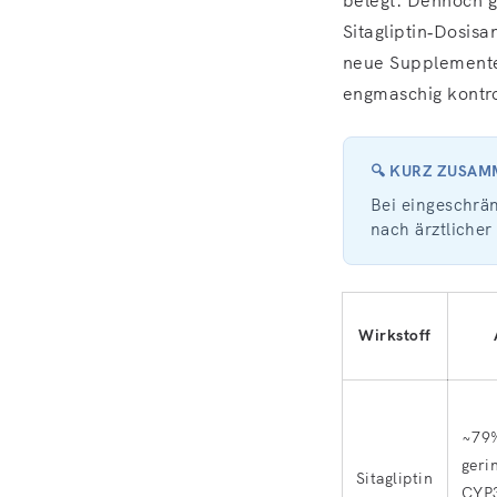
Sitagliptin‑Dosis
neue Supplemente
engmaschig kontro
🔍 KURZ ZUSA
Bei eingeschrän
nach ärztlicher
Wirkstoff
~79%
geri
Sitagliptin
CYP