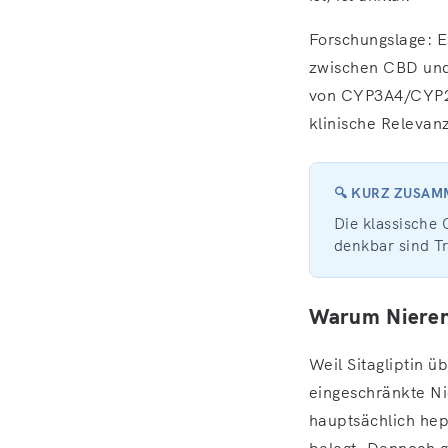
Forschungslage: E
zwischen CBD und
von CYP3A4/CYP2C1
klinische Relevanz 
🔍 KURZ ZUSA
Die klassische 
denkbar sind Tr
Warum Nierenf
Weil Sitagliptin 
eingeschränkte Ni
hauptsächlich hepa
belegt. Dennoch gi