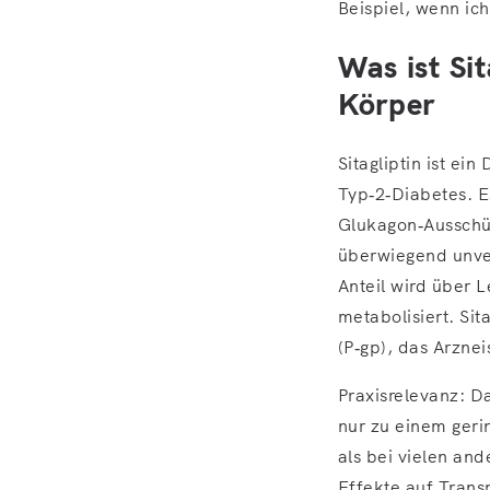
Beispiel, wenn ich
Was ist Si
Körper
Sitagliptin ist e
Typ‑2‑Diabetes. E
Glukagon‑Ausschüt
überwiegend unver
Anteil wird über
metabolisiert. Sit
(P‑gp), das Arznei
Praxisrelevanz: Da
nur zu einem gerin
als bei vielen and
Effekte auf Transp