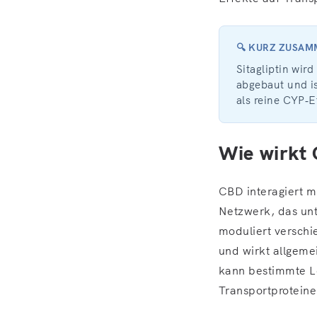
🔍 KURZ ZUSA
Sitagliptin wir
abgebaut und is
als reine CYP‑E
Wie wirkt
CBD interagiert 
Netzwerk, das un
moduliert versch
und wirkt allgemei
kann bestimmte L
Transportproteine