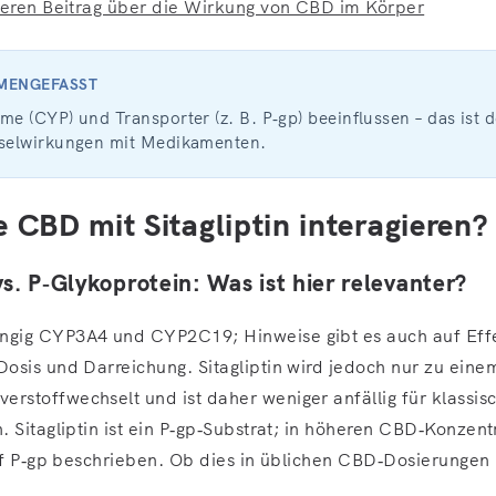
seren Beitrag über die Wirkung von CBD im Körper
MMENGEFASST
 (CYP) und Transporter (z. B. P‑gp) beeinflussen – das ist d
selwirkungen mit Medikamenten.
 CBD mit Sitagliptin interagieren?
. P‑Glykoprotein: Was ist hier relevanter?
gig CYP3A4 und CYP2C19; Hinweise gibt es auch auf Effe
osis und Darreichung. Sitagliptin wird jedoch nur zu einem
stoffwechselt und ist daher weniger anfällig für klassis
. Sitagliptin ist ein P‑gp‑Substrat; in höheren CBD‑Konzen
uf P‑gp beschrieben. Ob dies in üblichen CBD‑Dosierungen k