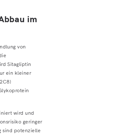
 Abbau im
andlung von
die
d Sitagliptin
r ein kleiner
P2C8)
‑Glykoprotein
iniert wird und
onsrisiko geringer
g sind potenzielle