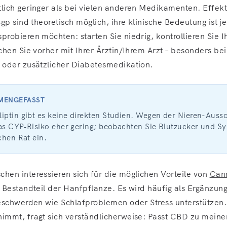
ich geringer als bei vielen anderen Medikamenten. Effek
gp sind theoretisch möglich, ihre klinische Bedeutung ist j
robieren möchten: starten Sie niedrig, kontrollieren Sie I
hen Sie vorher mit Ihrer Ärztin/Ihrem Arzt – besonders bei
oder zusätzlicher Diabetesmedikation.
MMENGEFASST
liptin gibt es keine direkten Studien. Wegen der Nieren-Aus
 das CYP‑Risiko eher gering; beobachten Sie Blutzucker und
chen Rat ein.
en interessieren sich für die möglichen Vorteile von
Cann
 Bestandteil der Hanfpflanze. Es wird häufig als Ergänzung
eschwerden wie Schlafproblemen oder Stress unterstützen.
mmt, fragt sich verständlicherweise: Passt CBD zu meine