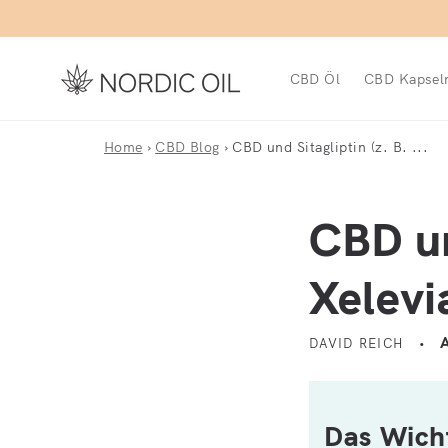
Direkt zum Inhalt
CBD Öl
CBD Kapsel
Home
›
CBD Blog
›
CBD und Sitagliptin (z. B. ...
CBD un
Xelevi
A
DAVID REICH
Das Wicht