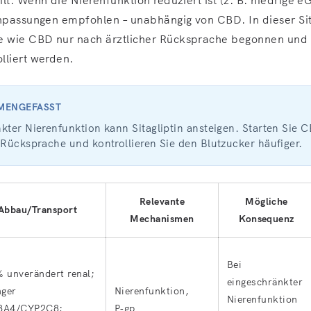
anpassungen empfohlen – unabhängig von CBD. In dieser Sit
 wie CBD nur nach ärztlicher Rücksprache begonnen und 
lliert werden.
MMENGEFASST
kter Nierenfunktion kann Sitagliptin ansteigen. Starten Sie 
 Rücksprache und kontrollieren Sie den Blutzucker häufiger.
Relevante
Mögliche
Abbau/Transport
Mechanismen
Konsequenz
Bei
 unverändert renal;
eingeschränkter
nger
Nierenfunktion,
Nierenfunktion
3A4/CYP2C8;
P‑gp