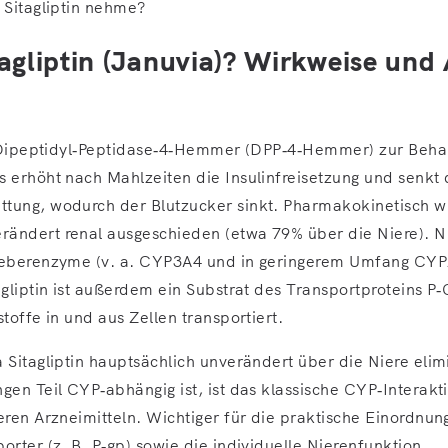
 Sitagliptin nehme?
tagliptin (Januvia)? Wirkweise und
in Dipeptidyl‑Peptidase‑4‑Hemmer (DPP‑4‑Hemmer) zur Beh
s erhöht nach Mahlzeiten die Insulinfreisetzung und senkt 
tung, wodurch der Blutzucker sinkt. Pharmakokinetisch wir
ändert renal ausgeschieden (etwa 79% über die Niere). Nu
 Leberenzyme (v. a. CYP3A4 und in geringerem Umfang CY
agliptin ist außerdem ein Substrat des Transportproteins P
stoffe in und aus Zellen transportiert.
 Sitagliptin hauptsächlich unverändert über die Niere elim
gen Teil CYP‑abhängig ist, ist das klassische CYP‑Interakti
eren Arzneimitteln. Wichtiger für die praktische Einordnun
orter (z. B. P‑gp) sowie die individuelle Nierenfunktion.