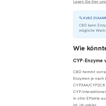
Lesen Sie hier un
🔍 KURZ ZUSA
CBD kann Enzyme
mögliche Wech
Wie könnte
CYP‑Enzyme vs
CBD hemmt vorran
Enzymen je nach D
CYP3A4/CYP2C8 ver
CYP‑Interaktionen
in vitro Effekte a
ist, ist unklar.