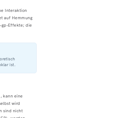
me Interaktion
tet auf Hemmung
gp‑Effekte; die
oretisch
klar ist.
, kann eine
elbst wird
n sind nicht
eGFR), werden