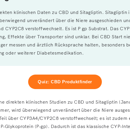
rekten klinischen Daten zu CBD und Sitagliptin. Sitagliptin 
berwiegend unverändert über die Niere ausgeschieden un
 CYP2C8 verstoffwechselt. Es ist P gp Substrat. Das CYP
ing, Effekte über Transporter sind unklar. Bei CBD Start ni
iger messen und ärztlich Rücksprache halten, besonders b
g oder weiterer Diabetesmedikation.
Quiz: CBD Produktfinder
ine direkten klinischen Studien zu CBD und Sitagliptin (Janu
mmer, wird überwiegend unverändert über die Niere ausge
Teil über CYP3A4/CYP2C8 verstoffwechselt; es ist zudem e
P‑Glykoprotein (P‑gp). Dadurch ist das klassische CYP‑Inte