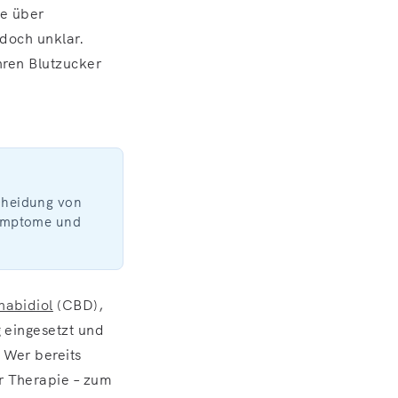
te über
edoch unklar.
hren Blutzucker
scheidung von
 Symptome und
abidiol
(CBD),
 eingesetzt und
 Wer bereits
r Therapie – zum