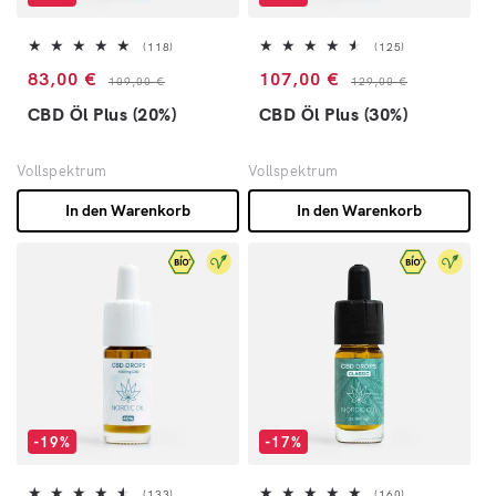
118 Bewertungen insgesamt
125 Bewertunge
(118)
(125)
Verkaufspreis
Normaler Preis
Verkaufspreis
Normaler Preis
83,00 €
107,00 €
109,00 €
129,00 €
CBD Öl Plus (20%)
CBD Öl Plus (30%)
Vollspektrum
Vollspektrum
In den Warenkorb
In den Warenkorb
-19%
-17%
133 Bewertungen insgesamt
160 Bewertunge
(133)
(160)