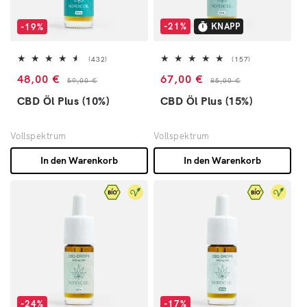
-21%
KNAPP
-19%
432 Bewertungen insgesamt
157 Bewertunge
(432)
(157)
Verkaufspreis
Normaler Preis
Verkaufspreis
Normaler Preis
48,00 €
67,00 €
59,00 €
85,00 €
CBD Öl Plus (10%)
CBD Öl Plus (15%)
Vollspektrum
Vollspektrum
In den Warenkorb
In den Warenkorb
-24%
-17%