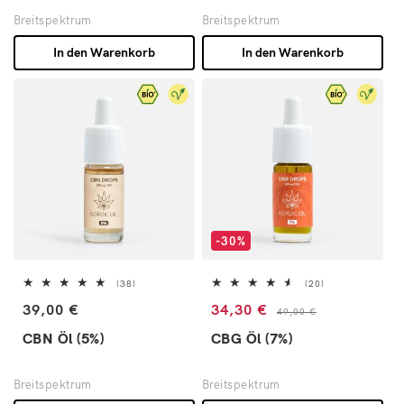
Breitspektrum
Breitspektrum
In den Warenkorb
In den Warenkorb
-30%
38 Bewertungen insgesamt
20 Bewertungen 
(38)
(20)
Normaler Preis
Verkaufspreis
Normaler Preis
39,00 €
34,30 €
49,00 €
CBN Öl (5%)
CBG Öl (7%)
Breitspektrum
Breitspektrum