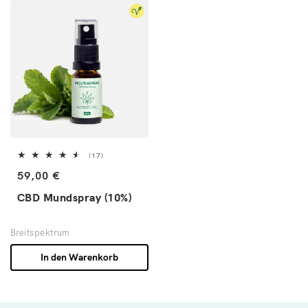
17 Bewertungen insgesamt
(17)
Normaler Preis
59,00 €
CBD Mundspray (10%)
Breitspektrum
In den Warenkorb