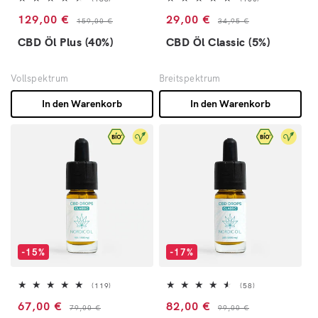
Verkaufspreis
Normaler Preis
Verkaufspreis
Normaler Preis
129,00 €
29,00 €
159,00 €
34,95 €
CBD Öl Plus (40%)
CBD Öl Classic (5%)
Vollspektrum
Breitspektrum
In den Warenkorb
In den Warenkorb
-15%
-17%
119 Bewertungen insgesamt
58 Bewertungen 
(119)
(58)
Verkaufspreis
Normaler Preis
Verkaufspreis
Normaler Preis
67,00 €
82,00 €
79,00 €
99,00 €