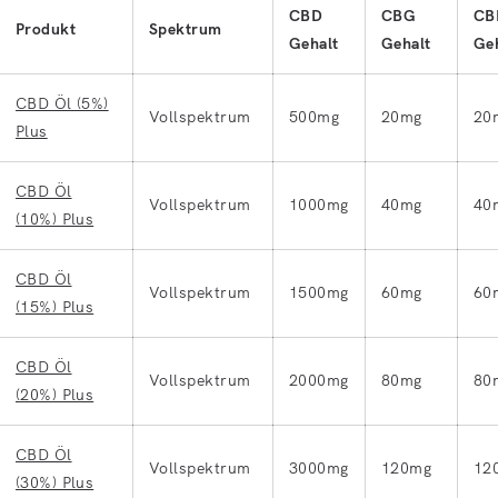
CBD
CBG
CB
Produkt
Spektrum
Gehalt
Gehalt
Ge
CBD Öl (5%)
Vollspektrum
500mg
20mg
20
Plus
CBD Öl
Vollspektrum
1000mg
40mg
40
(10%) Plus
CBD Öl
Vollspektrum
1500mg
60mg
60
(15%) Plus
CBD Öl
Vollspektrum
2000mg
80mg
80
(20%) Plus
CBD Öl
Vollspektrum
3000mg
120mg
12
(30%) Plus