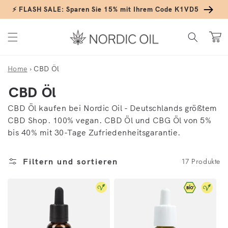
Direkt zum Inhalt
⚡ FLASH SALE: Sparen Sie 15% mit Ihrem Code K1VD5
Warenko
Home
›
CBD Öl
Kategorie:
CBD Öl
CBD Öl kaufen bei Nordic Oil - Deutschlands größtem
CBD Shop. 100% vegan. CBD Öl und CBG Öl von 5%
bis 40% mit 30-Tage Zufriedenheitsgarantie.
17 Produkte
Filtern und sortieren