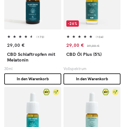
-26%
170 Bewertungen insgesamt
104 Bewertunge
(170)
(104)
Normaler Preis
Verkaufspreis
Normaler Preis
29,00 €
29,00 €
39,00 €
CBD Schlaftropfen mit
CBD Öl Plus (5%)
Melatonin
30ml
Vollspektrum
In den Warenkorb
In den Warenkorb