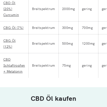
CBD Öl
(20%)
Breitspektrum
2000mg
gering
ger
Curcumin
CBG Öl (7%)
Breitspektrum
300mg
700mg
ger
CBG Öl
Breitspektrum
500mg
1200mg
ger
(12%)
CBD
Schlaftropfen
Breitspektrum
75mg
gering
ger
+ Melatonin
CBD Öl kaufen