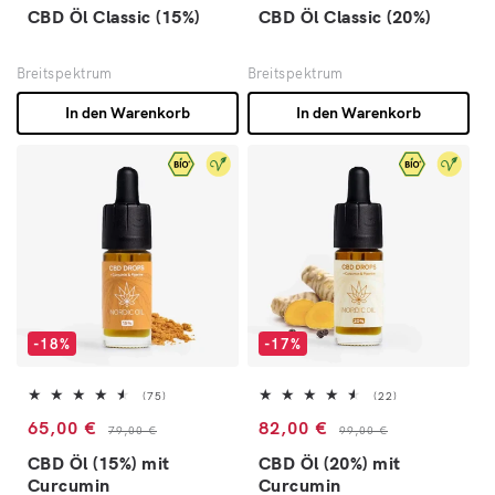
CBD Öl Classic (15%)
CBD Öl Classic (20%)
Breitspektrum
Breitspektrum
In den Warenkorb
In den Warenkorb
-18%
-17%
75 Bewertungen insgesamt
22 Bewertungen 
(75)
(22)
Verkaufspreis
Normaler Preis
Verkaufspreis
Normaler Preis
65,00 €
82,00 €
79,00 €
99,00 €
CBD Öl (15%) mit
CBD Öl (20%) mit
Curcumin
Curcumin