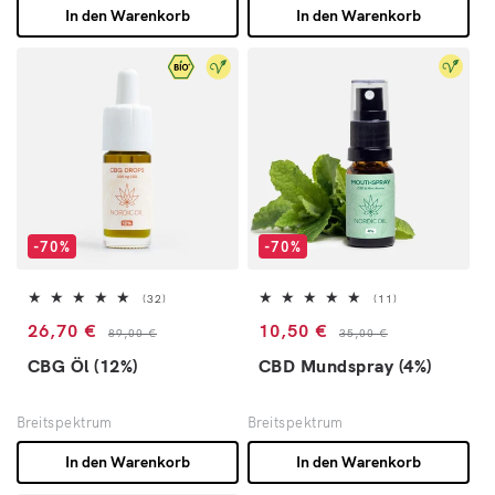
In den Warenkorb
In den Warenkorb
-70%
-70%
32 Bewertungen insgesamt
11 Bewertungen 
(32)
(11)
Verkaufspreis
Normaler Preis
Verkaufspreis
Normaler Preis
26,70 €
10,50 €
89,00 €
35,00 €
CBG Öl (12%)
CBD Mundspray (4%)
Breitspektrum
Breitspektrum
In den Warenkorb
In den Warenkorb