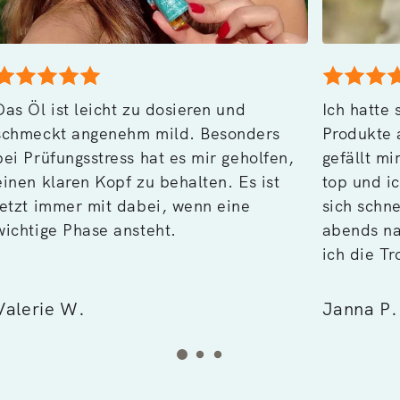
Das Öl ist leicht zu dosieren und
Ich hatte
schmeckt angenehm mild. Besonders
Produkte 
bei Prüfungsstress hat es mir geholfen,
gefällt mi
einen klaren Kopf zu behalten. Es ist
top und i
jetzt immer mit dabei, wenn eine
sich schn
wichtige Phase ansteht.
abends na
ich die Tr
Valerie W.
Janna P.