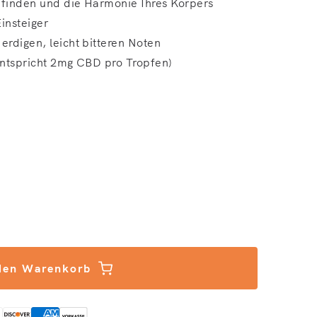
efinden und die Harmonie Ihres Körpers
insteiger
erdigen, leicht bitteren Noten
entspricht 2mg CBD pro Tropfen)
CBD Öl Classic (5%)
nge für CBD Öl Classic (5%)
den Warenkorb