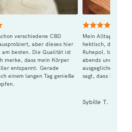
 schon verschiedene CBD
Mein Alltag ist ma
ausprobiert, aber dieses hier
hektisch, da ist da
r am besten. Die Qualität ist
Ruhepol. Ich nehm
ch merke, dass mein Körper
abends und fühle 
eller entspannt. Gerade
ausgeglichener. So
ch einem langen Tag genieße
sagt, dass ich viel
opfen.
Sybille T.