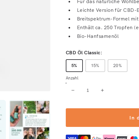
Für das natürliche Wohlb
Leichte Version für CBD-E
Breitspektrum-Formel mit 
Enthält ca. 250 Tropfen (
Bio-Hanfsamenöl
CBD Öl Classic:
5%
15%
20%
Anzahl
Verringere die Menge für 
Erhöhe die Me
In 