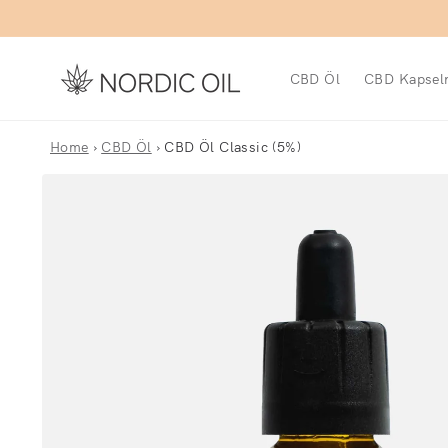
Direkt zum Inhalt
CBD Öl
CBD Kapsel
Home
›
CBD Öl
›
CBD Öl Classic (5%)
Zu Produktinformationen springen