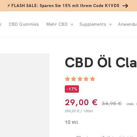
⚡ FLASH SALE: Sparen Sie 15% mit Ihrem Code K1VD5
n
CBD Gummies
Mehr CBD
Supplements
Anwendu
CBD Öl Cla
-17%
Verkaufspreis
Normale
29,00 €
34,95 €
inkl.
Grundpreis
pro
290,00 €
/
100ml
10 ml