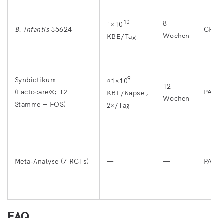
10
8
1×10
B. infantis
35624
CRP
Wochen
KBE/Tag
9
Synbiotikum
≈1×10
12
(Lactocare®; 12
PAS
KBE/Kapsel,
Wochen
Stämme + FOS)
2×/Tag
Meta‑Analyse (7 RCTs)
—
—
PAS
FAQ