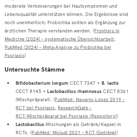
moderate Verbesserungen bei Hautsymptomen und
Lebensqualität unterstützen können. Die Ergebnisse sind
noch uneinheitlich; Probiotika sollten als Ergänzung zur
ärztlichen Therapie verstanden werden. (
Frontiers in
Medicine (2024) – systematische Übersichtsarbeit
,
PubMed (2024) – Meta‑Analyse zu Probiotika bei
Psoriasis
)
Untersuchte Stämme
Bifidobacterium longum
CECT 7347 +
B. lactis
CECT 8145 +
Lactobacillus rhamnosus
CECT 8361
(Mischpräparat). (
PubMed: Navarro‑López 2019 –
RCT bei Psoriasis
,
ResearchGate –
RCT‑Mischpräparat bei Psoriasis (Repository)
)
Lactobacillus
‑Mischungen als Getränk/Kapsel in
RCTs. (
PubMed: Moludi 2021 – RCT (Getränk)
)