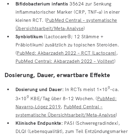
Bifidobacterium infantis
35624 zur Senkung
inflammatorischer Marker (CRP, TNF‑α) in einer
kleinen RCT. (
PubMed Central – systematische
Übersichtsarbeit/Meta‑Analyse
)
Synbiotikum
(Lactocare®; 12 Stämme +
Präbiotikum) zusätzlich zu topischen Steroiden.
(
PubMed: Akbarzadeh 2022 – RCT (Lactocare)
,
PubMed Central: Akbarzadeh 2022 – Volltext
)
Dosierung, Dauer, erwartbare Effekte
9
Dosierung und Dauer:
In RCTs meist 1×10
–ca.
9
3×10
KBE/Tag über 8–12 Wochen. (
PubMed:
Navarro‑López 2019
,
PubMed Central –
systematische Übersichtsarbeit/Meta‑Analyse
)
Klinische Endpunkte:
PASI (Schweregradindex),
DLQI (Lebensqualität), zum Teil Entzündungsmarker