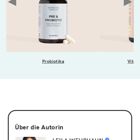
◀
▶
Probiotika
Vital
Über die Autorin