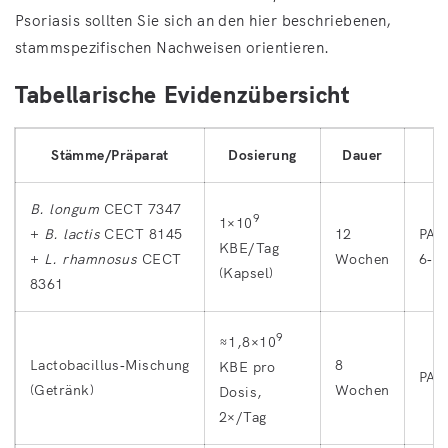
Psoriasis sollten Sie sich an den hier beschriebenen,
stammspezifischen Nachweisen orientieren.
Tabellarische Evidenzübersicht
Stämme/Präparat
Dosierung
Dauer
B. longum
CECT 7347
9
1×10
+
B. lactis
CECT 8145
12
PAS
KBE/Tag
+
L. rhamnosus
CECT
Wochen
6‑M
(Kapsel)
8361
9
≈1,8×10
Lactobacillus‑Mischung
8
KBE pro
PAS
(Getränk)
Wochen
Dosis,
2×/Tag