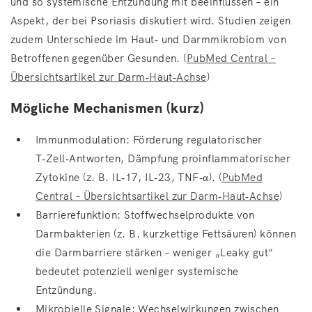
und so systemische Entzündung mit beeinflussen – ein
Aspekt, der bei Psoriasis diskutiert wird. Studien zeigen
zudem Unterschiede im Haut‑ und Darmmikrobiom von
Betroffenen gegenüber Gesunden. (
PubMed Central –
Übersichtsartikel zur Darm‑Haut‑Achse
)
Mögliche Mechanismen (kurz)
Immunmodulation: Förderung regulatorischer
T‑Zell‑Antworten, Dämpfung proinflammatorischer
Zytokine (z. B. IL‑17, IL‑23, TNF‑α). (
PubMed
Central – Übersichtsartikel zur Darm‑Haut‑Achse
)
Barrierefunktion: Stoffwechselprodukte von
Darmbakterien (z. B. kurzkettige Fettsäuren) können
die Darmbarriere stärken – weniger „Leaky gut“
bedeutet potenziell weniger systemische
Entzündung.
Mikrobielle Signale: Wechselwirkungen zwischen