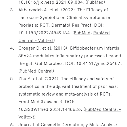
10.1016/j.clnesp.2021.09.004. (
PubMed
)
Akbarzadeh A. et al. (2022). The Efficacy of
Lactocare Synbiotic on Clinical Symptoms in
Psoriasis: RCT. Dermatol Res Pract. DOI:
10.1155/2022/4549134. (
PubMed
,
PubMed
Central – Volltext
)
Groeger D. et al. (2013). Bifidobacterium infantis
35624 modulates inflammatory processes beyond
the gut. Gut Microbes. DOI: 10.4161/gmic.25487.
(
PubMed Central
)
Zhu Y. et al. (2024). The efficacy and safety of
probiotics in the adjuvant treatment of psoriasis:
systematic review and meta‑analysis of RCTs.
Front Med (Lausanne). DOI:
10.3389/fmed.2024.1448626. (
PubMed Central –
Volltext
)
Journal of Cosmetic Dermatology Meta‑Analyse