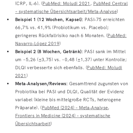
(CRP, IL‑6). (
PubMed: Moludi 2021
,
PubMed Central
– systematische Übersichtsarbeit/Meta‑Analyse
)
Beispiel 1 (12 Wochen, Kapsel):
PASI‑75 erreichten
66,7% vs. 41,9% (Probiotikum vs. Placebo);
geringeres Rückfallrisiko nach 6 Monaten. (
PubMed:
Navarro‑López 2019
)
Beispiel 2 (8 Wochen, Getränk):
PASI sank im Mittel
um −5,26 (±3,75) vs. −0,48 (±1,37) unter Kontrolle;
DLQI verbesserte sich ebenfalls. (
PubMed: Moludi
2021
)
Meta‑Analysen/Reviews:
Gesamttrend zugunsten von
Probiotika bei PASI und DLQI, Qualität der Evidenz
variabel (kleine bis mittelgroße RCTs, heterogene
Präparate). (
PubMed (2024) – Meta‑Analyse
,
Frontiers in Medicine (2024) – systematische
Übersichtsarbeit
)