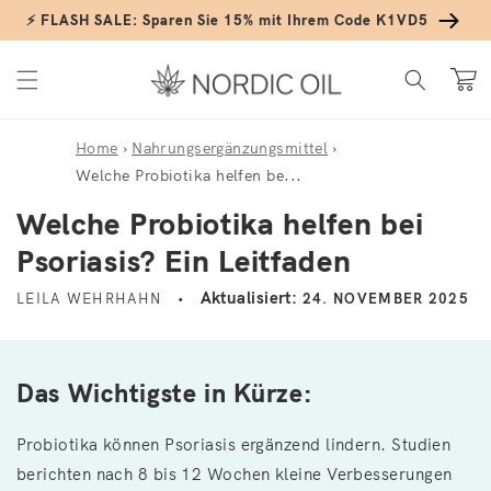
Direkt zum Inhalt
⚡ FLASH SALE: Sparen Sie 15% mit Ihrem Code K1VD5
Warenko
Home
›
Nahrungsergänzungsmittel
›
Welche Probiotika helfen be...
Welche Probiotika helfen bei
Psoriasis? Ein Leitfaden
Aktualisiert:
LEILA WEHRHAHN
24. NOVEMBER 2025
Das Wichtigste in Kürze:
Probiotika können Psoriasis ergänzend lindern. Studien
berichten nach 8 bis 12 Wochen kleine Verbesserungen