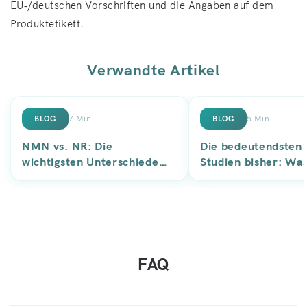
EU‑/deutschen Vorschriften und die Angaben auf dem
Produktetikett.
Verwandte Artikel
7 Min.
5 Min.
BLOG
BLOG
NMN vs. NR: Die
Die bedeutendste
wichtigsten Unterschiede
Studien bisher: Was
und ihre Wirksamkeit im
Forschung wirklich 
Vergleich
FAQ