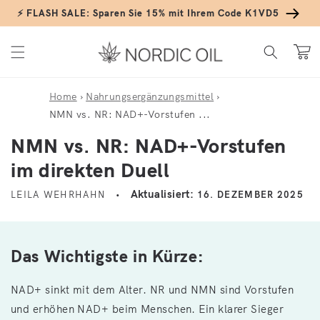
Direkt zum Inhalt
⚡ FLASH SALE: Sparen Sie 15% mit Ihrem Code K1VD5
Warenko
Home
›
Nahrungsergänzungsmittel
›
NMN vs. NR: NAD+-Vorstufen ...
NMN vs. NR: NAD+-Vorstufen
im direkten Duell
Aktualisiert:
LEILA WEHRHAHN
16. DEZEMBER 2025
Das Wichtigste in Kürze:
NAD+ sinkt mit dem Alter. NR und NMN sind Vorstufen
und erhöhen NAD+ beim Menschen. Ein klarer Sieger