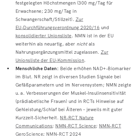
festgelegten Höchstmengen (300 mg/Tag für
Erwachsene; 230 mg/Tag in
Schwangerschaft/Stillzeit).
Zur
EU‑Durchführungsverordnung 2020/16
und
konsolidierter Unionsliste
. NMN ist in der EU
weiterhin als neuartig, aber
nicht
als
Nahrungsergänzungsmittel zugelassen.
Zur
Unionsliste der EU‑Kommission
.
Menschliche Daten:
Beide erhöhen NAD+‑Biomarker
im Blut. NR zeigt in diversen Studien Signale bei
Gefäßparametern und im Nervensystem; NMN zeigte
u. a. Verbesserungen der Muskel‑Insulinsensitivität
(prädiabetische Frauen) und in RCTs Hinweise auf
Gehleistung/Schlaf bei Älteren – jeweils mit guter
Kurzzeit‑Sicherheit.
NR‑RCT Nature
Communications
;
NMN‑RCT Science
;
NMN‑RCT
GeroScience
;
NMN‑RCT 2024