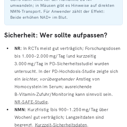
umwandeln; in Mäusen gibt es Hinweise auf direkten
NMN‑Transport. Für Anwender zählt der Effekt:
Beide erhöhen NAD+ im Blut.
Sicherheit: Wer sollte aufpassen?
NR:
In RCTs meist gut verträglich; Forschungsdosen
bis 1.000–2.000 mg/Tag (und kurzzeitig
3.000 mg/Tag in PD‑Sicherheitsstudie) wurden
untersucht. In der PD‑Hochdosis‑Studie zeigte sich
ein
leichter, vorübergehender
Anstieg von
Homocystein im Serum; ausreichende
B‑Vitamin‑Zufuhr/Monitoring kann sinnvoll sein.
NR‑SAFE‑Studie
.
NMN:
Kurzfristig (bis 900–1.250 mg/Tag über
Wochen) gut verträglich; Langzeitdaten sind
begrenzt.
Kurzzeit‑Sicherheitsdaten
.