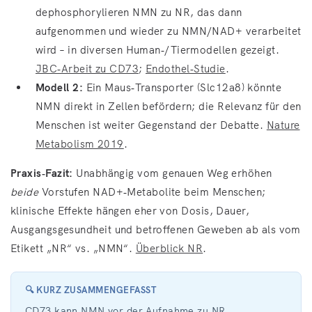
dephosphorylieren NMN zu NR, das dann
aufgenommen und wieder zu NMN/NAD+ verarbeitet
wird – in diversen Human‑/Tiermodellen gezeigt.
JBC‑Arbeit zu CD73
;
Endothel‑Studie
.
Modell 2:
Ein Maus‑Transporter (Slc12a8) könnte
NMN direkt in Zellen befördern; die Relevanz für den
Menschen ist weiter Gegenstand der Debatte.
Nature
Metabolism 2019
.
Praxis‑Fazit:
Unabhängig vom genauen Weg erhöhen
beide
Vorstufen NAD+‑Metabolite beim Menschen;
klinische Effekte hängen eher von Dosis, Dauer,
Ausgangsgesundheit und betroffenen Geweben ab als vom
Etikett „NR“ vs. „NMN“.
Überblick NR
.
🔍 KURZ ZUSAMMENGEFASST
CD73 kann NMN vor der Aufnahme zu NR