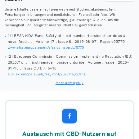
Unsere Inhalte basieren auf peer-reviewed Studien, akademischen
Forschungseinrichtungen und medizinischen Fachzeitschriften. Wir
verwenden nur qualitativ hochwertige, glaubwürdige Quellen, um die
Genauigkeit und Integrität unserer Inhalte zu gewährleisten.
[1] EFSA NDA Panel Safety of nicotinamide riboside chloride as a
novel food ... , Volume 17 , Issue 8 , 2019-08-07 , Pages e05775
www.efsa.europa.eu/en/efsajournal/pub/5775
[2] European Commission Commission Implementing Regulation (EU)
2020/16 ... nicotinamide riboside chloride , Volume , Issue , 2020-
01-10 , Pages OJ L 7, 6–10
eur-lex.europa.eu/eli/reg_impl/2020/16/oj/eng
Mehr anzeigen
↓
f
Austausch mit CBD-Nutzern auf