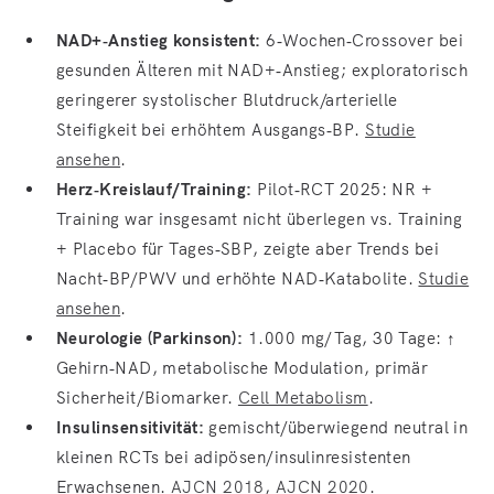
NAD+‑Anstieg konsistent:
6‑Wochen‑Crossover bei
gesunden Älteren mit NAD+‑Anstieg; exploratorisch
geringerer systolischer Blutdruck/arterielle
Steifigkeit bei erhöhtem Ausgangs‑BP.
Studie
ansehen
.
Herz‑Kreislauf/Training:
Pilot‑RCT 2025: NR +
Training war insgesamt nicht überlegen vs. Training
+ Placebo für Tages‑SBP, zeigte aber Trends bei
Nacht‑BP/PWV und erhöhte NAD‑Katabolite.
Studie
ansehen
.
Neurologie (Parkinson):
1.000 mg/Tag, 30 Tage: ↑
Gehirn‑NAD, metabolische Modulation, primär
Sicherheit/Biomarker.
Cell Metabolism
.
Insulinsensitivität:
gemischt/überwiegend neutral in
kleinen RCTs bei adipösen/insulinresistenten
Erwachsenen.
AJCN 2018
,
AJCN 2020
.