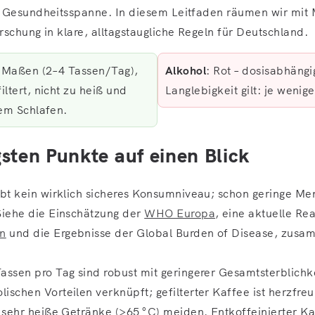
 Gesundheitsspanne. In diesem Leitfaden räumen wir mit
schung in klare, alltagstaugliche Regeln für Deutschland.
n Maßen (2–4 Tassen/Tag),
Alkohol
: Rot – dosisabhäng
ltert, nicht zu heiß und
Langlebigkeit gilt: je wenige
dem Schlafen.
gsten Punkte auf einen Blick
gibt kein wirklich sicheres Konsumniveau; schon geringe M
Siehe die Einschätzung der
WHO Europa
, eine aktuelle Re
n
und die Ergebnisse der Global Burden of Disease, zusa
assen pro Tag sind robust mit geringerer Gesamtsterblichk
ischen Vorteilen verknüpft; gefilterter Kaffee ist herzfreu
; sehr heiße Getränke (>65 °C) meiden. Entkoffeinierter Kaf