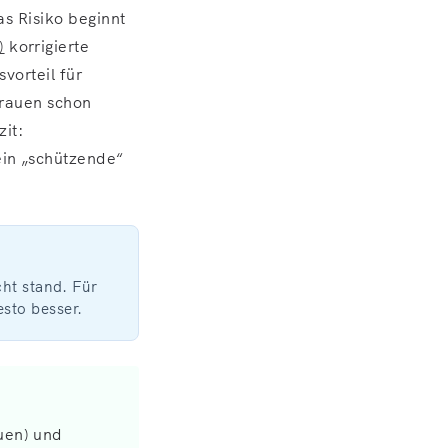
as Risiko beginnt
)
korrigierte
vorteil für
Frauen schon
it:
ein „schützende“
ht stand. Für
esto besser.
uen) und