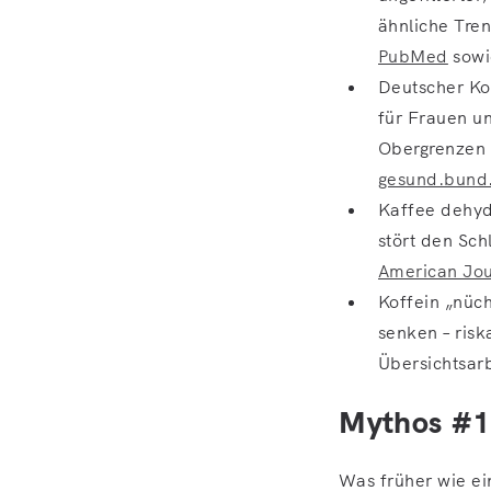
ähnliche Tren
PubMed
sowi
Deutscher Kon
für Frauen un
Obergrenzen 
gesund.bund
Kaffee dehydr
stört den Sch
American Jou
Koffein „nüch
senken – risk
Übersichtsar
Mythos #1:
Was früher wie ei