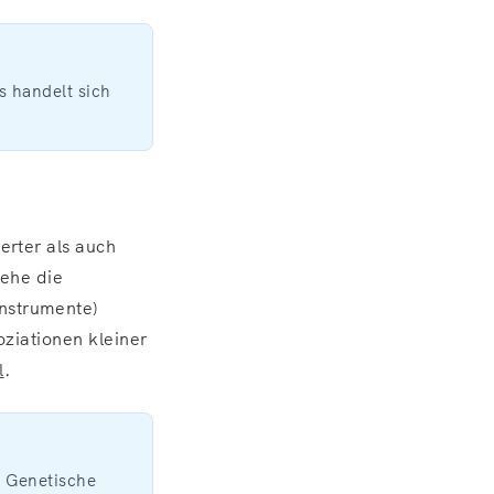
s handelt sich
erter als auch
iehe die
Instrumente)
oziationen kleiner
l
.
. Genetische