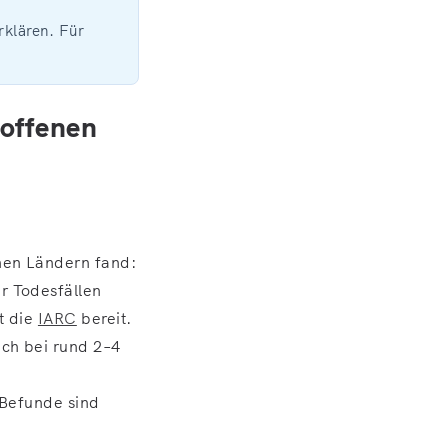
rklären. Für
 offenen
hen Ländern fand:
r Todesfällen
t die
IARC
bereit.
ich bei rund 2–4
 Befunde sind