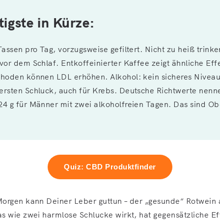
igste in Kürze:
Tassen pro Tag, vorzugsweise gefiltert. Nicht zu heiß trinke
vor dem Schlaf. Entkoffeinierter Kaffee zeigt ähnliche Eff
thoden können LDL erhöhen. Alkohol: kein sicheres Niveau
ersten Schluck, auch für Krebs. Deutsche Richtwerte nenn
24 g für Männer mit zwei alkoholfreien Tagen. Das sind Ob
Quiz: CBD Produktfinder
Morgen kann Deiner Leber guttun – der „gesunde“ Rotwei
s wie zwei harmlose Schlucke wirkt, hat gegensätzliche Ef