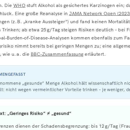
on. Die
WHO
stuft Alkohol als gesichertes Karzinogen ein; d
hluck. Eine große Reanalyse in
JAMA Network Open (2023
gen (z. B. „kranke Aussteiger“) und fand keinen Mortalitäts
 Trinken; ab etwa 25 g/Tag steigen Risiken deutlich – bei 
bal‑Burden‑of‑Disease‑Analysen kommen ebenfalls zum Faz
risiko nimmt bereits bei geringen Mengen zu; eine allgem
, wie u. a. die
BBC‑Zusammenfassung
erläutert.
MMENGEFASST
enommene „gesunde“ Menge Alkohol hält wissenschaftlich nic
lt: nicht wegen vermeintlicher Vorteile trinken – je weniger, d
xt: „Geringes Risiko“ ≠ „gesund“
grenzen dienen der Schadensbegrenzung: bis 12 g/Tag (Fra