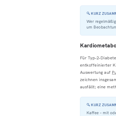
🔍 KURZ ZUSA
Wer regelmäßig 
um Beobachtunge
Kardiometabol
Für Typ‑2‑Diabete
entkoffeinierter 
Auswertung auf
P
zeichnen insgesamt
ausfällt; eine me
🔍 KURZ ZUSA
Kaffee – mit od