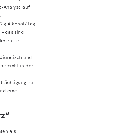
a‑Analyse auf
.
2 g Alkohol/Tag
 – das sind
lesen bei
diuretisch und
bersicht in der
nträchtigung zu
nd eine
rz“
ten als