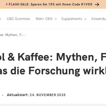
⚡ FLASH SALE: Sparen Sie 15% mit Ihrem Code K1VD5
n
CBD Gummies
Mehr CBD
Supplements
Anwendu
ee: Mythen, F...
l & Kaffee: Mythen, 
s die Forschung wirk
Aktualisiert:
24. NOVEMBER 2025