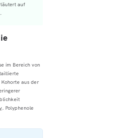
läutert auf
.
ie
se im Bereich von
illierte
e Kohorte aus der
eringerer
lichkeit
y
. Polyphenole