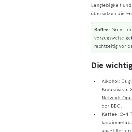
Langlebigkeit und
übersetzen die For
Kaffee
: Grün – i
vorzugsweise gefi
rechtzeitig vor 
Die wichti
Alkohol: Es 
Krebsrisiko. 
Network Ope
der
BBC
.
Kaffee: 2–4 T
kardiometabol
ungefilterter