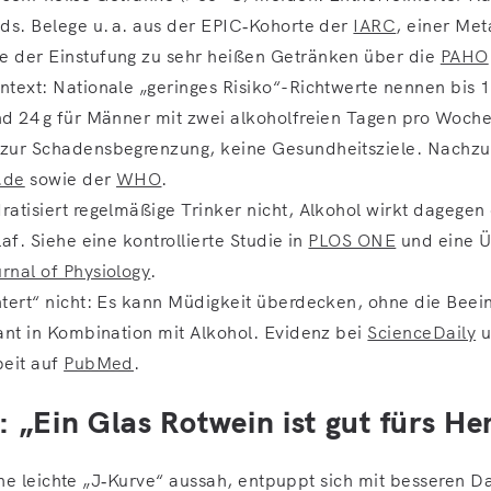
ds. Belege u. a. aus der EPIC‑Kohorte der
IARC
, einer Met
e der Einstufung zu sehr heißen Getränken über die
PAHO
text: Nationale „geringes Risiko“-Richtwerte nennen bis 1
d 24 g für Männer mit zwei alkoholfreien Tagen pro Woche
zur Schadensbegrenzung, keine Gesundheitsziele. Nachzu
.de
sowie der
WHO
.
atisiert regelmäßige Trinker nicht, Alkohol wirkt dagegen 
laf. Siehe eine kontrollierte Studie in
PLOS ONE
und eine Ü
rnal of Physiology
.
tert“ nicht: Es kann Müdigkeit überdecken, ohne die Beei
ant in Kombination mit Alkohol. Evidenz bei
ScienceDaily
u
beit auf
PubMed
.
 „Ein Glas Rotwein ist gut fürs He
ne leichte „J‑Kurve“ aussah, entpuppt sich mit besseren Da