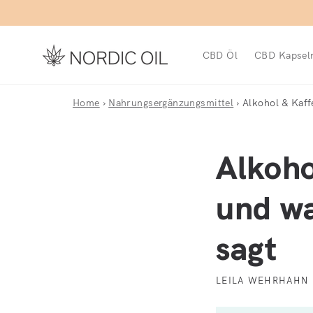
Direkt zum Inhalt
CBD Öl
CBD Kapsel
Home
›
Nahrungsergänzungsmittel
›
Alkohol & Kaff
Alkoho
und wa
sagt
LEILA WEHRHAHN