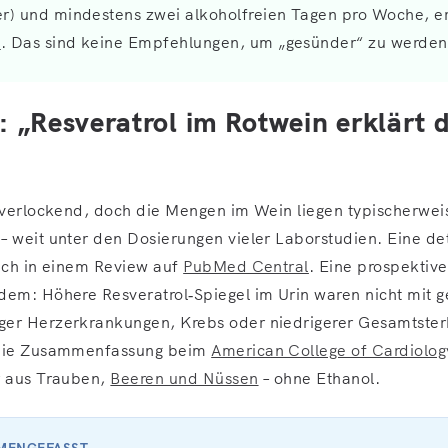
r) und mindestens zwei alkoholfreien Tagen pro Woche, er
e
. Das sind keine Empfehlungen, um „gesünder“ zu werden
 „Resveratrol im Rotwein erklärt d
t verlockend, doch die Mengen im Wein liegen typischerwei
 weit unter den Dosierungen vieler Laborstudien. Eine deta
sich in einem Review auf
PubMed Central
. Eine prospektiv
dem: Höhere Resveratrol‑Spiegel im Urin waren nicht mit g
er Herzerkrankungen, Krebs oder niedrigerer Gesamtsterb
 die Zusammenfassung beim
American College of Cardiolog
r aus Trauben,
Beeren und Nüssen
– ohne Ethanol.
MMENGEFASST