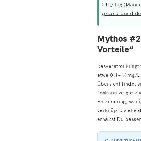
24 g/Tag (Männe
gesund.bund.d
Mythos #2:
Vorteile“
Resveratrol kling
etwa 0,1–14 mg/L –
Übersicht findet 
Toskana zeigte zu
Entzündung, wenig
verknüpft; siehe
erhältst Du besse
🔍 KURZ ZUSA