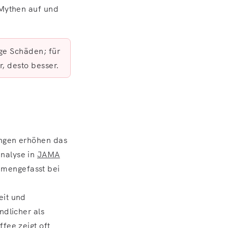
 Mythen auf und
ige Schäden; für
r, desto besser.
engen erhöhen das
analyse in
JAMA
mmengefasst bei
eit und
ndlicher als
fee zeigt oft