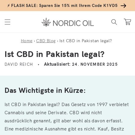
Direkt zum Inhalt
⚡ FLASH SALE: Sparen Sie 15% mit Ihrem Code K1VD5
Warenko
Home
›
CBD Blog
›
Ist CBD in Pakistan legal?
Ist CBD in Pakistan legal?
Aktualisiert:
DAVID REICH
24. NOVEMBER 2025
Das Wichtigste in Kürze:
Ist CBD in Pakistan legal? Das Gesetz von 1997 verbietet
Cannabis und seine Derivate. CBD wird nicht
ausdrücklich genannt, gilt aber wohl als davon erfasst.
Eine medizinische Ausnahme gibt es nicht. Kauf, Besitz